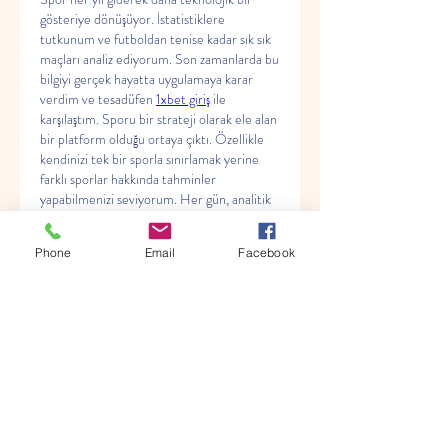
gösteriye dönüşüyor. İstatistiklere 
tutkunum ve futboldan tenise kadar sık ​​sık 
maçları analiz ediyorum. Son zamanlarda bu 
bilgiyi gerçek hayatta uygulamaya karar 
verdim ve tesadüfen 
1xbet giriş
 ile 
karşılaştım. Sporu bir strateji olarak ele alan 
bir platform olduğu ortaya çıktı. Özellikle 
kendinizi tek bir sporla sınırlamak yerine 
farklı sporlar hakkında tahminler 
yapabilmenizi seviyorum. Her gün, analitik 
becerilerimi test etmek için yeni bir fırsat.
Like
Reply
Phone
Email
Facebook
About
Welcome to the group! You can
connect with other members, ge
...
Read more
Members