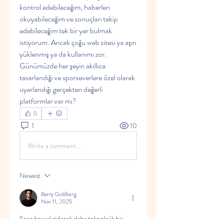
kontrol edebileceğim, haberleri 
okuyabileceğim ve sonuçları takip 
edebileceğim tek bir yer bulmak 
istiyorum. Ancak çoğu web sitesi ya aşırı 
yüklenmiş ya da kullanımı zor. 
Günümüzde her şeyin akıllıca 
tasarlandığı ve sporseverlere özel olarak 
uyarlandığı gerçekten değerli 
platformlar var mı?
0
1
10
Write a comment...
Newest
Barry Goldberg
Nov 11, 2025
Spor her yıl giderek daha teknolojik bir 