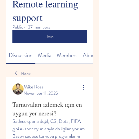
Remote learning
support
Public
·
137 members
Join
Discussion
Media
Members
About
Back
Mike Ross
November 11, 2025
Turnuvaları izlemek için en
uygun yer neresi?
Sadece sporla değil, CS, Dota, FIFA 
gibi e-spor oyunlarıyla da ilgileniyorum. 
Bazen sadece turnuva programlarını 