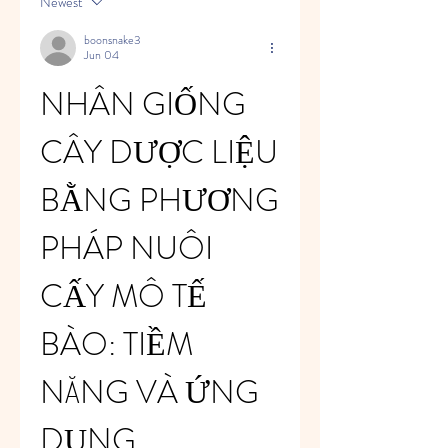
Newest
boonsnake3
Jun 04
NHÂN GIỐNG 
CÂY DƯỢC LIỆU 
BẰNG PHƯƠNG 
PHÁP NUÔI 
CẤY MÔ TẾ 
BÀO: TIỀM 
NĂNG VÀ ỨNG 
DỤNG