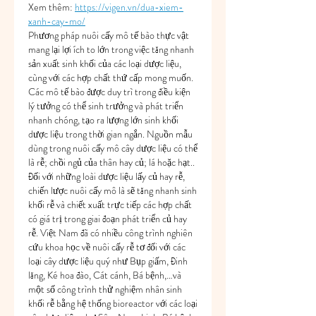
Xem thêm: 
https://vigen.vn/dua-xiem-
xanh-cay-mo/
Phương pháp nuôi cấy mô tế bào thực vật 
mang lại lợi ích to lớn trong việc tăng nhanh 
sản xuất sinh khối của các loại dược liệu, 
cùng với các hợp chất thứ cấp mong muốn. 
Các mô tế bào được duy trì trong điều kiện 
lý tưởng có thể sinh trưởng và phát triển 
nhanh chóng, tạo ra lượng lớn sinh khối 
dược liệu trong thời gian ngắn. Nguồn mẫu 
dùng trong nuôi cấy mô cây dược liệu có thể 
là rễ; chồi ngủ của thân hay củ; lá hoặc hạt.. 
Đối với những loài dược liệu lấy củ hay rễ, 
chiến lược nuôi cấy mô là sẽ tăng nhanh sinh 
khối rễ và chiết xuất trực tiếp các hợp chất 
có giá trị trong giai đoạn phát triển củ hay 
rễ. Việt Nam đã có nhiều công trình nghiên 
cứu khoa học về nuôi cấy rễ tơ đối với các 
loại cây dược liệu quý như Bụp giấm, Đinh 
lăng, Ké hoa đào, Cát cánh, Bá bệnh,…và 
một số công trình thử nghiệm nhân sinh 
khối rễ bằng hệ thống bioreactor với các loại 