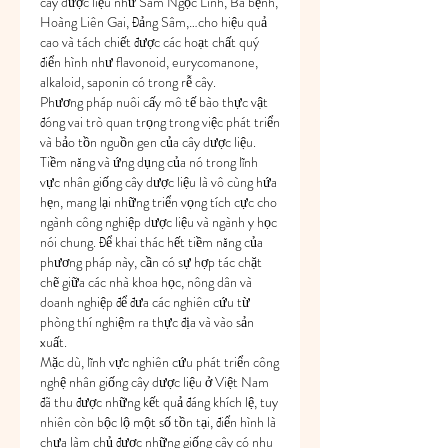
cây dược liệu như Sâm Ngọc Linh, Bá bệnh, 
Hoàng Liên Gai, Đảng Sâm,…cho hiệu quả 
cao và tách chiết được các hoạt chất quý 
điển hình như flavonoid, eurycomanone, 
alkaloid, saponin có trong rễ cây.
Phương pháp nuôi cấy mô tế bào thực vật 
đóng vai trò quan trọng trong việc phát triển 
và bảo tồn nguồn gen của cây dược liệu. 
Tiềm năng và ứng dụng của nó trong lĩnh 
vực nhân giống cây dược liệu là vô cùng hứa 
hẹn, mang lại những triển vọng tích cực cho 
ngành công nghiệp dược liệu và ngành y học 
nói chung. Để khai thác hết tiềm năng của 
phương pháp này, cần có sự hợp tác chặt 
chẽ giữa các nhà khoa học, nông dân và 
doanh nghiệp để đưa các nghiên cứu từ 
phòng thí nghiệm ra thực địa và vào sản 
xuất.
Mặc dù, lĩnh vực nghiên cứu phát triển công 
nghệ nhân giống cây dược liệu ở Việt Nam 
đã thu được những kết quả đáng khích lệ, tuy 
nhiên còn bộc lộ một số tồn tại, điển hình là 
chưa làm chủ được những giống cây có nhu 