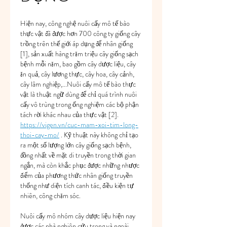
Hiện nay, công nghệ nuôi cấy mô tế bào 
thực vật đã được hơn 700 công ty giống cây 
trồng trên thế giới áp dụng để nhân giống 
[1], sản xuất hàng trăm triệu cây giống sạch 
bệnh mỗi năm, bao gồm cây dược liệu, cây 
ăn quả, cây lương thực, cây hoa, cây cảnh, 
cây lâm nghiệp,...Nuôi cấy mô tế bào thực 
vật là thuật ngữ dùng để chỉ quá trình nuôi 
cấy vô trùng trong ống nghiệm các bộ phận 
tách rời khác nhau của thực vật [2]. 
https://vigen.vn/cuc-mam-xoi-tim-long-
thoi-cay-mo/
 . Kỹ thuật này không chỉ tạo 
ra một số lượng lớn cây giống sạch bệnh, 
đồng nhất về mặt di truyền trong thời gian 
ngắn, mà còn khắc phục được những nhược 
điểm của phương thức nhân giống truyền 
thống như diện tích canh tác, điều kiện tự 
nhiên, công chăm sóc.
Nuôi cấy mô nhóm cây dược liệu hiện nay 
được các nhà nghiên cứu trong và ngoài 