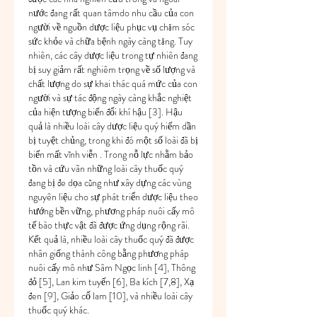
nước đang rất quan tâmdo nhu cầu của con 
người về nguồn dược liệu phục vụ chăm sóc 
sức khỏe và chữa bệnh ngày càng tăng. Tuy 
nhiên, các cây dược liệu trong tự nhiên đang 
bị suy giảm rất nghiêm trọng về số lượng và 
chất lượng do sự khai thác quá mức của con 
người và sự tác động ngày càng khắc nghiệt 
của hiện tượng biến đổi khí hậu [3]. Hậu 
quả là nhiều loài cây dược liệu quý hiếm dần 
bị tuyệt chủng, trong khi đó một số loài đã bị 
biến mất vĩnh viễn . Trong nỗ lực nhằm bảo 
tồn và cứu vãn những loài cây thuốc quý 
đang bị đe dọa cũng như xây dựng các vùng 
nguyên liệu cho sự phát triển dược liệu theo 
hướng bền vững, phương pháp nuôi cấy mô 
tế bào thực vật đã được ứng dụng rộng rãi. 
Kết quả là, nhiều loài cây thuốc quý đã được 
nhân giống thành công bằng phương pháp 
nuôi cấy mô như Sâm Ngọc linh [4], Thông 
đỏ [5], Lan kim tuyến [6], Ba kích [7,8], Xạ 
đen [9], Giảo cổ lam [10], và nhiều loài cây 
thuốc quý khác.