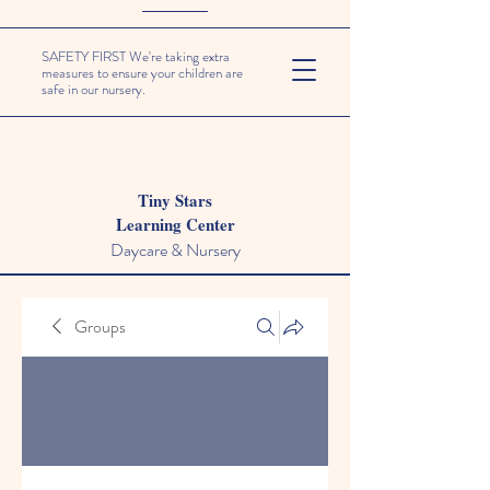
SAFETY FIRST We're taking extra
measures to ensure your children are
safe in our nursery.
Tiny Stars
Learning Center
Daycare & Nursery
Groups