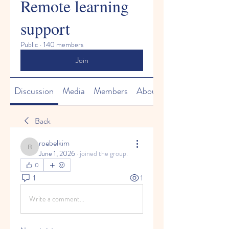
Remote learning
support
Public
·
140 members
Join
Discussion
Media
Members
About
Back
roebelkim
roebelkim
June 1, 2026
·
joined the group.
0
1
1
Write a comment...